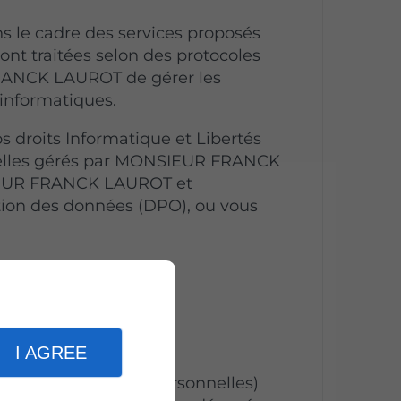
s le cadre des services proposés
ont traitées selon des protocoles
RANCK LAUROT de gérer les
informatiques.
s droits Informatique et Libertés
nelles gérés par MONSIEUR FRANCK
IEUR FRANCK LAUROT et
tion des données (DPO), ou vous
cookies
.
kies
I AGREE
 informations (non personnelles)