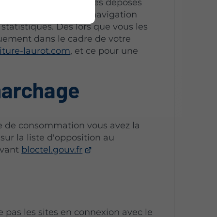
 sur internet. Les cookies déposés
on de l’expérience de navigation
 statistiques. Dès lors que vous les
quement dans le cadre de votre
iture-laurot.com
, et ce pour une
marchage
de de consommation vous avez la
sur la liste d'opposition au
ivant
bloctel.gouv.fr
s les sites en connexion avec le