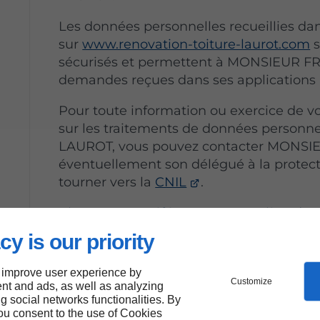
Les données personnelles recueillies dan
sur
www.renovation-toiture-laurot.com
s
sécurisés et permettent à MONSIEUR F
demandes reçues dans ses applications 
Pour toute information ou exercice de vo
sur les traitements de données person
LAUROT, vous pouvez contacter MONS
éventuellement son délégué à la protec
tourner vers la
CNIL
.
Ajuster mes préférences en matière de 
cy is our priority
Utilisation de coo
 improve user experience by
Customize
nt and ads, as well as analyzing
ng social networks functionalities. By
Les cookies permettent d’enregistrer les
you consent to the use of Cookies