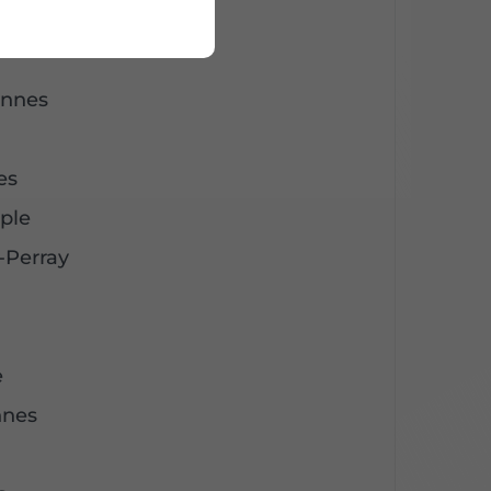
Perray
onnes
es
ple
-Perray
e
nnes