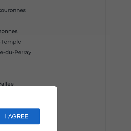
couronnes
ssonnes
e-Temple
re-du-Perray
allée
nnes
s
I AGREE
le