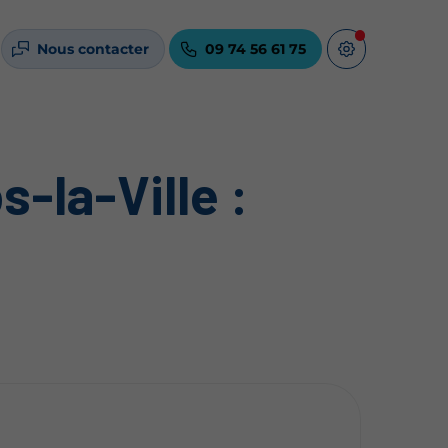
Nous contacter
09 74 56 61 75
-la-Ville :