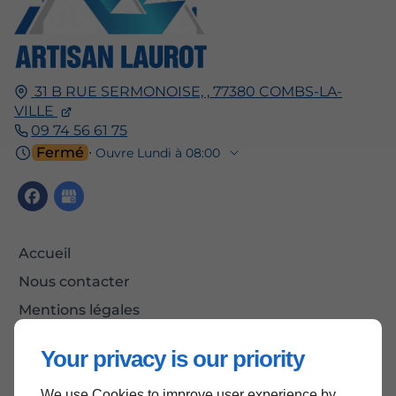
31 B RUE SERMONOISE, ,
77380
COMBS-LA-
VILLE
09 74 56 61 75
Fermé
⋅ Ouvre Lundi à 08:00
Accueil
Nous contacter
Mentions légales
Plan du site
Your privacy is our priority
We use Cookies to improve user experience by